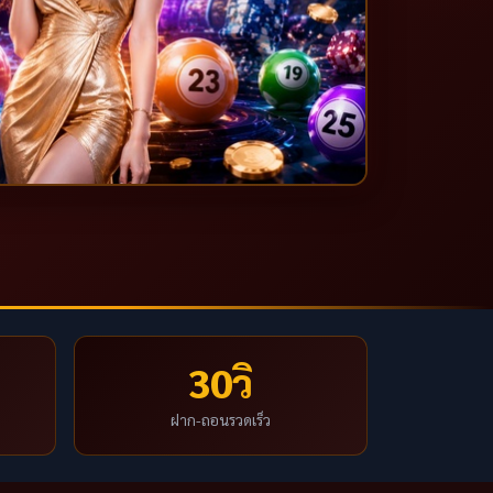
30วิ
ฝาก-ถอนรวดเร็ว