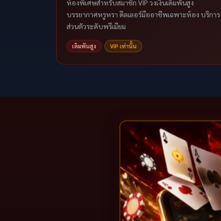
ห้องพิเศษสำหรับสมาชิก VIP วงเงินเดิมพันสูง
บรรยากาศหรูหรา ดีลเลอร์มืออาชีพเฉพาะห้อง บริการ
ส่วนตัวระดับพรีเมียม
เดิมพันสูง
VIP เท่านั้น