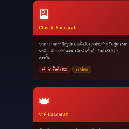
🎴
Classic Baccarat
บาคาร่าคลาสสิกรูปแบบดั้งเดิม เหมาะสำหรับผู้เล่นทุก
ระดับ กติกาเข้าใจง่าย เดิมพันขั้นต่ำเริ่มต้นที่ ฿20
เท่านั้น
เดิมพันขั้นต่ำ ฿20
ยอดนิยม
👑
VIP Baccarat