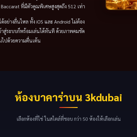
ccarat ที่มีตัวคูณพิเศษสูงสุดถึง 512 เท่า
อย่างลื่นไหล ทั้ง iOS และ Android ไม่ต้อง
้าสู่ระบบก็พร้อมเล่นได้ทันที ด้วยภาพคมชัด
็มไปด้วยความตื่นเต้น
ห้องบาคาร่าบน 3kdubai
เลือกห้องที่ใช่ ในสไตล์ที่ชอบ กว่า 50 ห้องให้เลือกเล่น